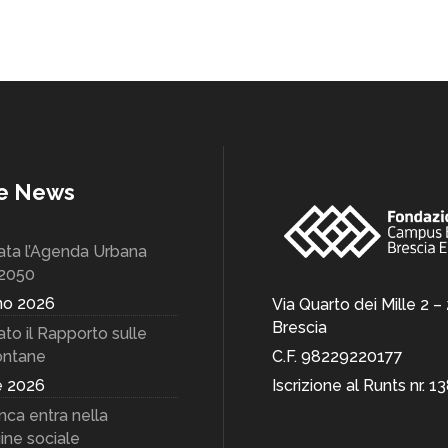
me News
ata l’Agenda Urbana
 2050
no 2026
Via Quarto dei Mille 2 –
Brescia
to il Rapporto sulle
C.F. 98229220177
ontane
Iscrizione al Runts nr. 1
e 2026
ca entra nella
ne sociale