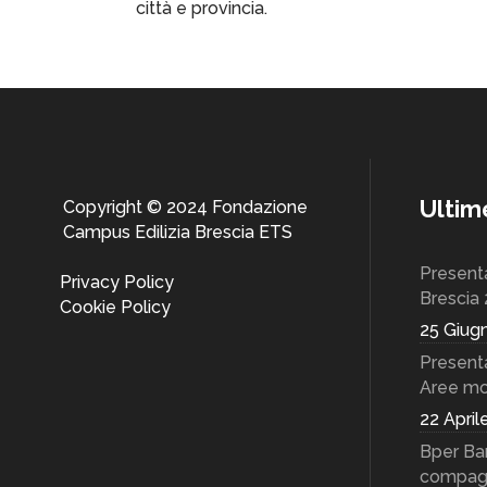
città e provincia.
Ulti
Copyright © 2024 Fondazione
Campus Edilizia Brescia ETS
Present
Privacy Policy
Brescia
Cookie Policy
25 Giug
Presenta
Aree m
22 April
Bper Ban
compagi