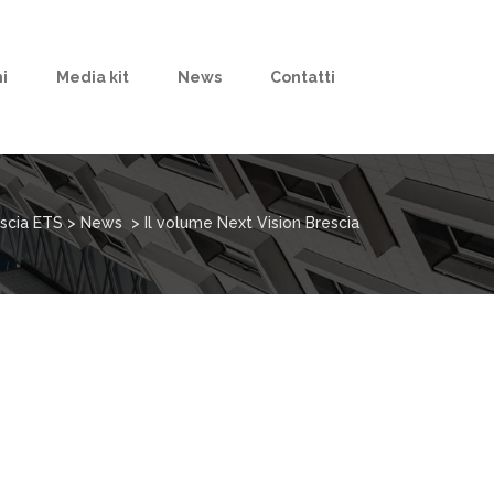
i
Media kit
News
Contatti
scia ETS
>
News
>
Il volume Next Vision Brescia