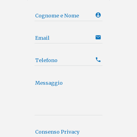
account_circle e853
Cognome e Nome
email
Email
phone
Telefono
Messaggio
Consenso Privacy